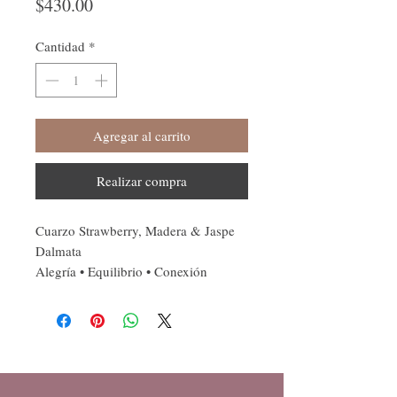
Precio
$430.00
Cantidad
*
Agregar al carrito
Realizar compra
Cuarzo Strawberry, Madera & Jaspe
Dalmata
Alegría • Equilibrio • Conexión
Tip: Puedes aplicar unas gotas de
aceite esencial en la madera como
aromaterapia
Atrae energía positiva, fortalece el
equilibrio emocional y te conecta con
la sencillez y la felicidad del presente