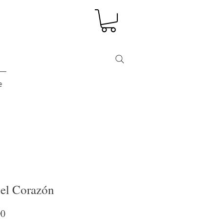
e
del Corazón
Precio
00