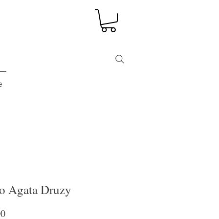
e
lo Agata Druzy
Precio
00