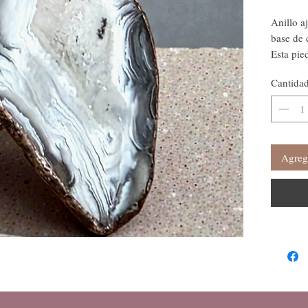
Anillo a
base de 
Esta pie
el estrés
Cantida
energías
meditaci
Agrega