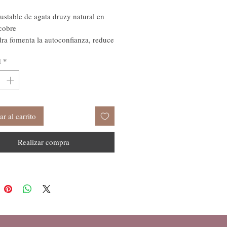
justable de agata druzy natural en
cobre
dra fomenta la autoconfianza, reduce
 y ayuda a limpiar el aura de
d
*
 negativas, siendo ideal para la
ón y el bienestar emocional.
r al carrito
Realizar compra