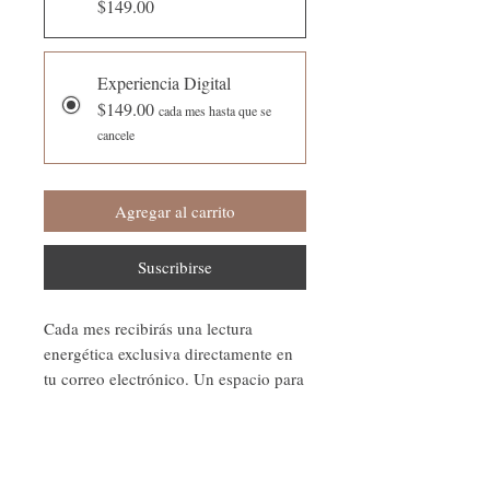
$149.00
Experiencia Digital
$149.00
cada mes hasta que se
cancele
Agregar al carrito
Suscribirse
Cada mes recibirás una lectura
energética exclusiva directamente en
tu correo electrónico. Un espacio para
conectar contigo, reflexionar sobre la
energía del momento y comenzar
cada mes con una nueva intención,
claridad e inspiración.