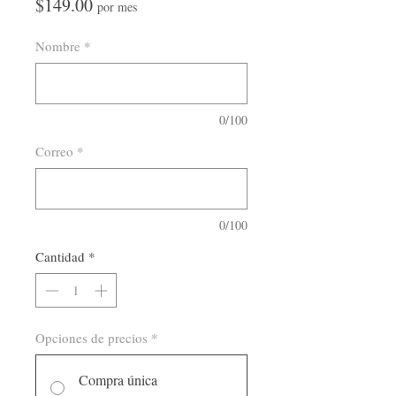
Precio
$149.00
por mes
Nombre
*
0/100
Correo
*
0/100
Cantidad
*
Opciones de precios
*
Compra única