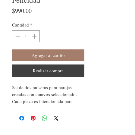
Precio
$990.00
Cantidad
*
Agregar al carrito
Realizar compra
Set de dos pulseras para parejas
creadas con cuarzos seleccionados.
Cada pieza es intencionada para
fortalecer la conexión, el amor, la
armonía y el crecimiento mutuo,
convirtiéndose en un hermoso
símbolo de unión y propósito