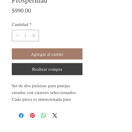
Precio
$990.00
Cantidad
*
Agregar al carrito
Realizar compra
Set de dos pulseras para parejas
creadas con cuarzos seleccionados.
Cada pieza es intencionada para
fortalecer la conexión, el amor, la
armonía y el crecimiento mutuo,
convirtiéndose en un hermoso
símbolo de unión y propósito