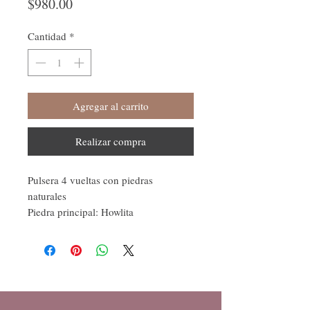
Precio
$980.00
Cantidad
*
Agregar al carrito
Realizar compra
Pulsera 4 vueltas con piedras
naturales
Piedra principal: Howlita
Piedras adicionales: Mixto
El cuarzo se cree que amplifica la
energía y el pensamiento, limpia
energías negativas, reduce el estrés,
mejora la concentración y promueve
la calma interior. También se dice que